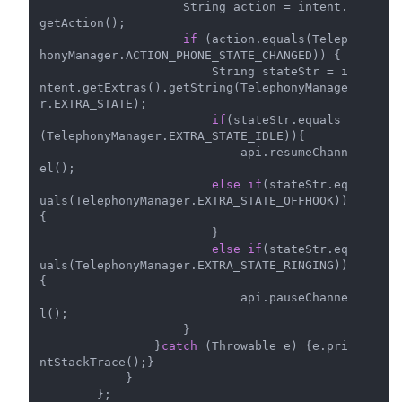
                    String action = intent.
getAction();

if
 (action.equals(Telep
honyManager.ACTION_PHONE_STATE_CHANGED)) {

                        String stateStr = i
ntent.getExtras().getString(TelephonyManage
r.EXTRA_STATE);

if
(stateStr.equals
(TelephonyManager.EXTRA_STATE_IDLE)){

                            api.resumeChann
el();

else
if
(stateStr.eq
uals(TelephonyManager.EXTRA_STATE_OFFHOOK))
{

                        }

else
if
(stateStr.eq
uals(TelephonyManager.EXTRA_STATE_RINGING))
{

                            api.pauseChanne
l();

                    }

                }
catch
 (Throwable e) {e.pri
ntStackTrace();}

            }

        };
