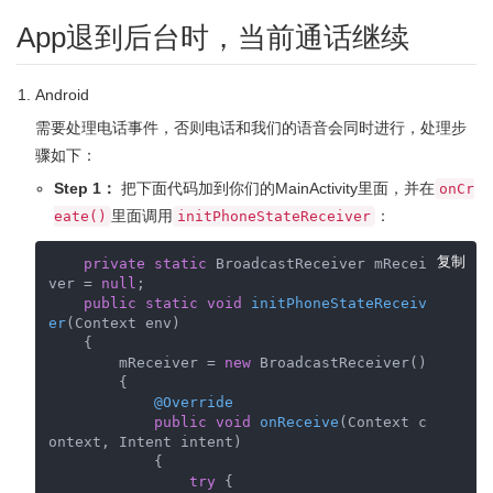
App退到后台时，当前通话继续
Android
需要处理电话事件，否则电话和我们的语音会同时进行，处理步
骤如下：
Step 1：
把下面代码加到你们的MainActivity里面，并在
onCr
里面调用
：
eate()
initPhoneStateReceiver
复制
private
static
 BroadcastReceiver mRecei
ver = 
null
;

public
static
void
initPhoneStateReceiv
er
(Context env)
{

        mReceiver = 
new
 BroadcastReceiver()

        {

@Override
public
void
onReceive
(Context c
ontext, Intent intent)
{

try
 {
