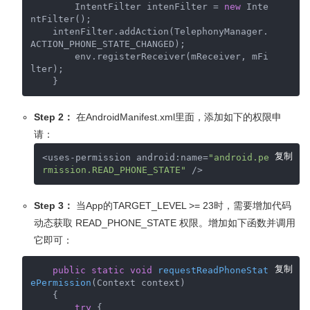
        IntentFilter intenFilter = 
new
 Inte
ntFilter();  

    intenFilter.addAction(TelephonyManager.
ACTION_PHONE_STATE_CHANGED);

        env.registerReceiver(mReceiver, mFi
lter);

    }
Step 2：
在AndroidManifest.xml里面，添加如下的权限申
请：
复制
<uses-permission android:name=
"android.pe
rmission.READ_PHONE_STATE"
 />
Step 3：
当App的TARGET_LEVEL >= 23时，需要增加代码
动态获取 READ_PHONE_STATE 权限。增加如下函数并调用
它即可：
复制
public
static
void
requestReadPhoneStat
ePermission
(Context context)
{

try
 {
