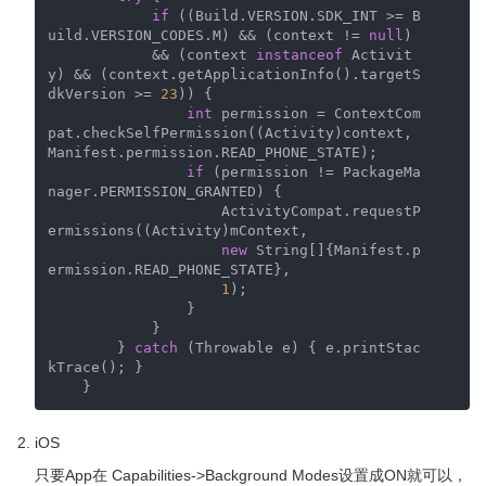
if
 ((Build.VERSION.SDK_INT >= B
uild.VERSION_CODES.M) && (context != 
null
)

            && (context 
instanceof
 Activit
y) && (context.getApplicationInfo().targetS
dkVersion >= 
23
)) {

int
 permission = ContextCom
pat.checkSelfPermission((Activity)context, 
Manifest.permission.READ_PHONE_STATE);

if
 (permission != PackageMa
nager.PERMISSION_GRANTED) {

                    ActivityCompat.requestP
ermissions((Activity)mContext,

new
 String[]{Manifest.p
ermission.READ_PHONE_STATE},

1
);

                }

            }

        } 
catch
 (Throwable e) { e.printStac
kTrace(); }

    }
iOS
只要App在 Capabilities->Background Modes设置成ON就可以，